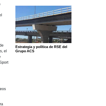
a
el
 de
Estrategia y política de RSE del
, el
Grupo ACS
e
Sport
peos
ra